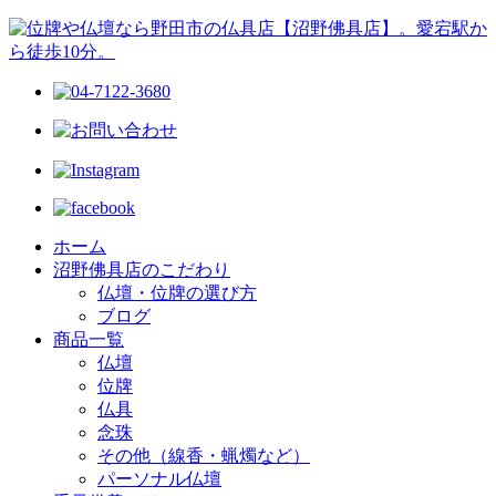
ホーム
沼野佛具店のこだわり
仏壇・位牌の選び方
ブログ
商品一覧
仏壇
位牌
仏具
念珠
その他（線香・蝋燭など）
パーソナル仏壇