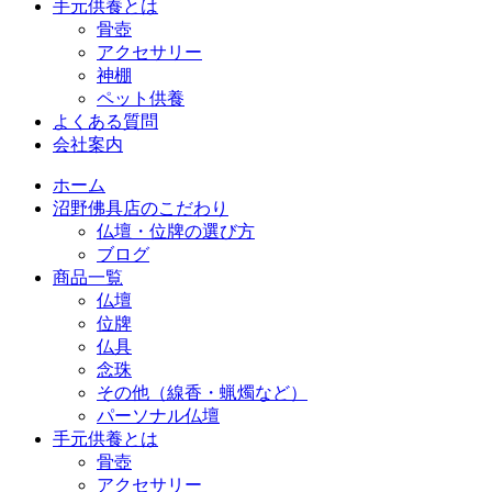
手元供養とは
骨壺
アクセサリー
神棚
ペット供養
よくある質問
会社案内
ホーム
沼野佛具店のこだわり
仏壇・位牌の選び方
ブログ
商品一覧
仏壇
位牌
仏具
念珠
その他（線香・蝋燭など）
パーソナル仏壇
手元供養とは
骨壺
アクセサリー