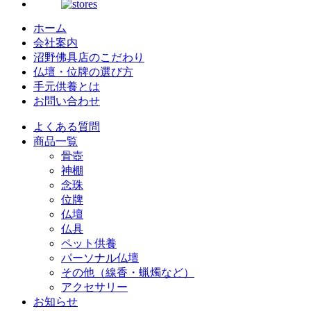
ホーム
会社案内
沼野佛具店のこだわり
仏壇・位牌の選び方
手元供養とは
お問い合わせ
よくある質問
商品一覧
骨壺
神棚
念珠
位牌
仏壇
仏具
ペット供養
パーソナル仏壇
その他（線香・蝋燭など）
アクセサリー
お知らせ