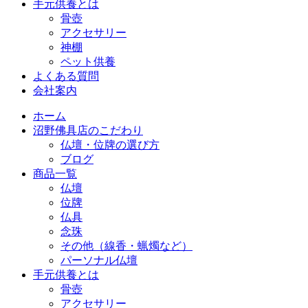
手元供養とは
骨壺
アクセサリー
神棚
ペット供養
よくある質問
会社案内
ホーム
沼野佛具店のこだわり
仏壇・位牌の選び方
ブログ
商品一覧
仏壇
位牌
仏具
念珠
その他（線香・蝋燭など）
パーソナル仏壇
手元供養とは
骨壺
アクセサリー