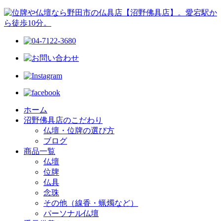
ホーム
沼野佛具店のこだわり
仏壇・位牌の選び方
ブログ
商品一覧
仏壇
位牌
仏具
念珠
その他（線香・蝋燭など）
パーソナル仏壇