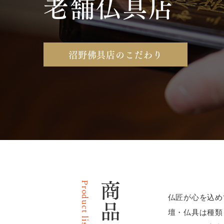
老舗仏具店
沼野佛具店のこだわり
Product list
商品一覧
仏匠が心を込め
壇・仏具は種類