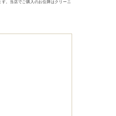
ます。当店でご購入のお位牌はクリーニ
位牌
した木牌のことを位牌といいま
げるお位牌は、純金仕立ての文字
詳しくみる