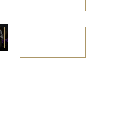
その他
（線香・蝋燭など）