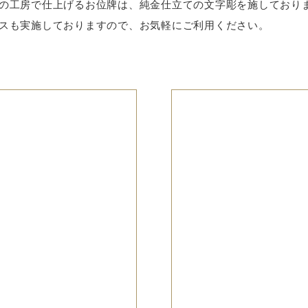
の工房で仕上げるお位牌は、純金仕立ての文字彫を施しており
スも実施しておりますので、お気軽にご利用ください。
、お買い得な品から特
死者の戒名、法名を記
をそろえております。
す。店内の工房で仕上
彫を施しております。
る