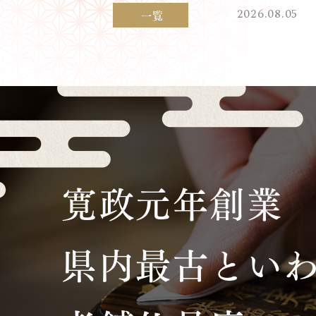
2026.08.05
一覧
寛政元年創業
県内最古とい