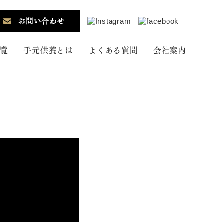
一覧
手元供養とは
よくある質問
会社案内
骨壺
アクセサリー
神棚
ペット供養
・蝋燭な
壇