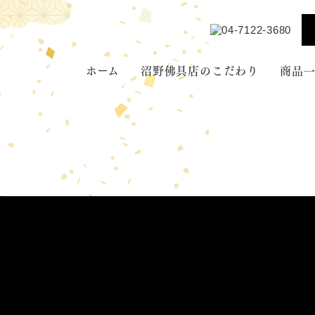
ホーム
沼野佛具店のこだわり
商品
仏壇・位牌の選び方
仏壇
ブログ
位牌
仏具
念珠
その他（線香
ど）
パーソナル仏