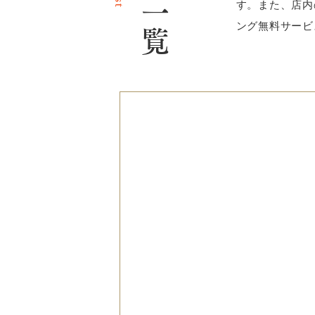
す。また、店内
ング無料サービ
仏壇
仏壇は唐木仏壇・金仏壇を中心に
選高級品まで、常時100本以上
詳しくみ