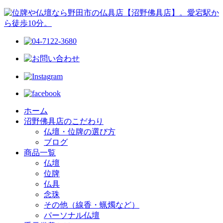
ホーム
沼野佛具店のこだわり
仏壇・位牌の選び方
ブログ
商品一覧
仏壇
位牌
仏具
念珠
その他（線香・蝋燭など）
パーソナル仏壇