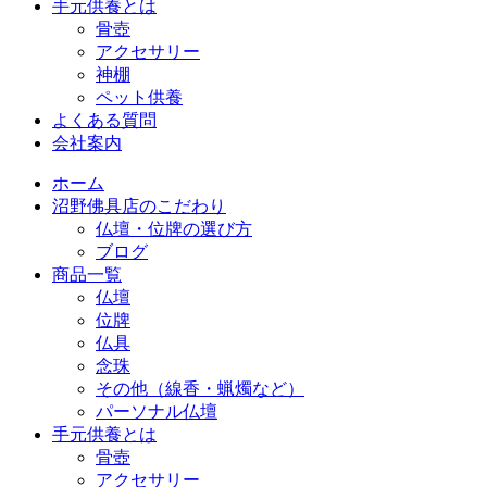
手元供養とは
骨壺
アクセサリー
神棚
ペット供養
よくある質問
会社案内
ホーム
沼野佛具店のこだわり
仏壇・位牌の選び方
ブログ
商品一覧
仏壇
位牌
仏具
念珠
その他（線香・蝋燭など）
パーソナル仏壇
手元供養とは
骨壺
アクセサリー