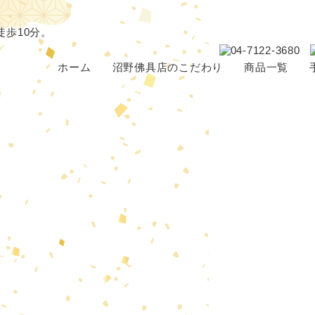
ホーム
沼野佛具店のこだわり
商品一覧
仏壇・位牌の選び方
仏壇
骨壺
ブログ
位牌
アクセサ
仏具
神棚
念珠
ペット供
その他（線香・蝋燭など）
パーソナル仏壇