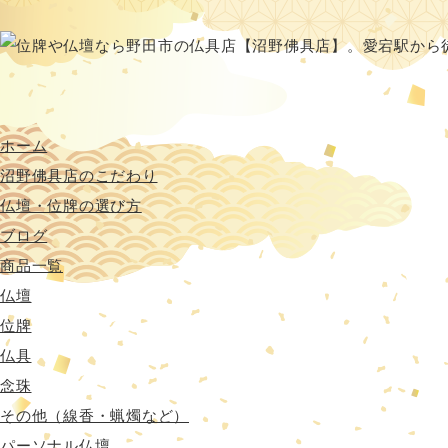
ホーム
沼野佛具店のこだわり
仏壇・位牌の選び方
ブログ
商品一覧
仏壇
位牌
仏具
念珠
その他（線香・蝋燭など）
パーソナル仏壇