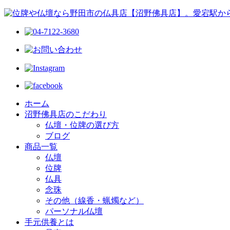
ホーム
沼野佛具店のこだわり
仏壇・位牌の選び方
ブログ
商品一覧
仏壇
位牌
仏具
念珠
その他（線香・蝋燭など）
パーソナル仏壇
手元供養とは