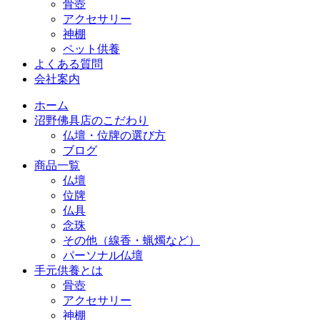
骨壺
アクセサリー
神棚
ペット供養
よくある質問
会社案内
ホーム
沼野佛具店のこだわり
仏壇・位牌の選び方
ブログ
商品一覧
仏壇
位牌
仏具
念珠
その他（線香・蝋燭など）
パーソナル仏壇
手元供養とは
骨壺
アクセサリー
神棚