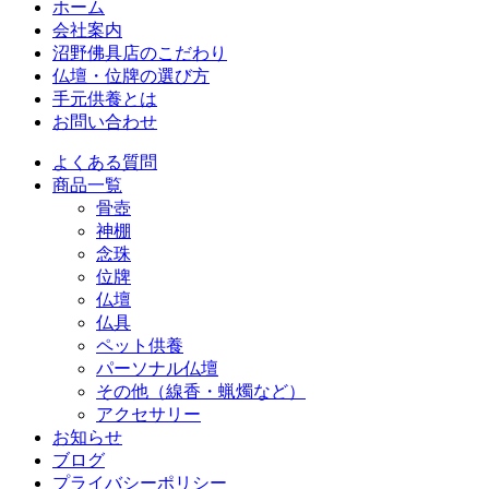
ホーム
会社案内
沼野佛具店のこだわり
仏壇・位牌の選び方
手元供養とは
お問い合わせ
よくある質問
商品一覧
骨壺
神棚
念珠
位牌
仏壇
仏具
ペット供養
パーソナル仏壇
その他（線香・蝋燭など）
アクセサリー
お知らせ
ブログ
プライバシーポリシー