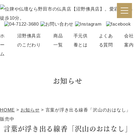
ホ
沼野佛具店
商品
手元供
よくあ
会社
ー
のこだわり
一覧
養とは
る質問
案内
ム
仏壇・位牌の選び方
仏壇
骨壺
お知らせ
ブログ
位牌
アクセサリー
仏具
神棚
念珠
ペット供養
HOME
>
お知らせ
>
言葉が浮き出る線香「沢山のおはなし」
その他（線香・蝋燭など）
販売中
パーソナル仏壇
言葉が浮き出る線香「沢山のおはなし」