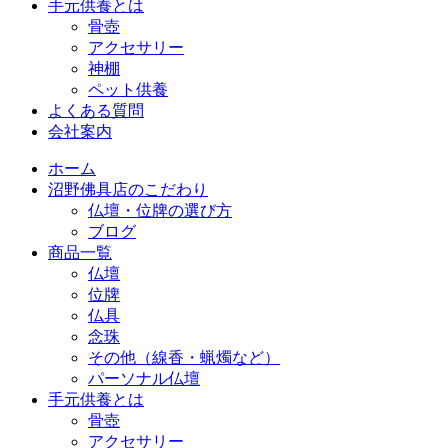
手元供養とは
骨壺
アクセサリー
神棚
ペット供養
よくある質問
会社案内
ホーム
沼野佛具店のこだわり
仏壇・位牌の選び方
ブログ
商品一覧
仏壇
位牌
仏具
念珠
その他（線香・蝋燭など）
パーソナル仏壇
手元供養とは
骨壺
アクセサリー