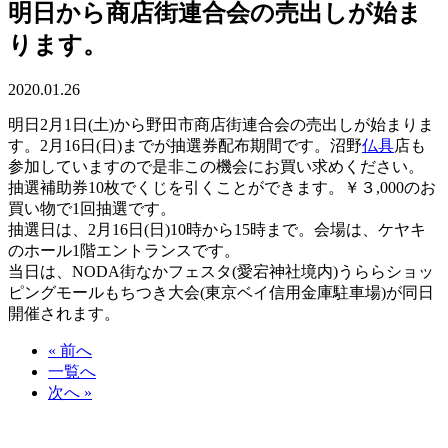
明日から商店街連合会の売出しが始ま
ります。
2020.01.26
明日2月1日(土)から野田市商店街連合会の売出しが始まりま
す。2月16日(日)までが抽選券配布期間です。沼野
仏具
店も
参加していますので是非この機会にお買い求めください。
抽選補助券10枚でくじを引くことができます。￥３,000のお
買い物で1回抽選です。
抽選日は、2月16日(日)10時から15時まで。会場は、ケヤキ
のホール1階エントランスです。
当日は、NODA街なかフェスタ(愛宕神社境内)うららショッ
ピングモールもちつき大会(東京ベイ信用金庫駐車場)が同日
開催されます。
« 前へ
一覧へ
次へ »