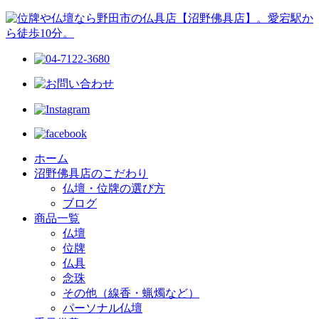
ホーム
沼野佛具店のこだわり
仏壇・位牌の選び方
ブログ
商品一覧
仏壇
位牌
仏具
念珠
その他（線香・蝋燭など）
パーソナル仏壇