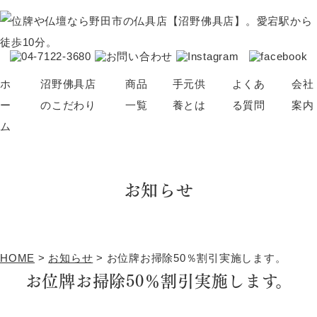
ホ
沼野佛具店
商品
手元供
よくあ
会社
ー
のこだわり
一覧
養とは
る質問
案内
ム
仏壇・位牌の選び方
仏壇
骨壺
お知らせ
ブログ
位牌
アクセサリー
仏具
神棚
念珠
ペット供養
HOME
>
お知らせ
>
お位牌お掃除50％割引実施します。
その他（線香・蝋燭など）
お位牌お掃除50％割引実施します。
パーソナル仏壇