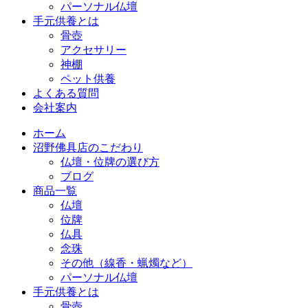
パーソナル仏壇
手元供養とは
骨壺
アクセサリー
神棚
ペット供養
よくある質問
会社案内
ホーム
沼野佛具店のこだわり
仏壇・位牌の選び方
ブログ
商品一覧
仏壇
位牌
仏具
念珠
その他（線香・蝋燭など）
パーソナル仏壇
手元供養とは
骨壺