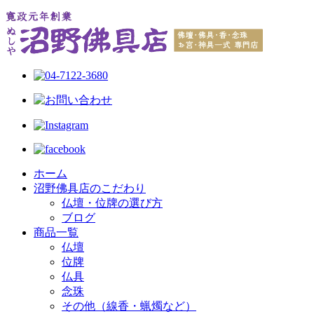
ホーム
沼野佛具店のこだわり
仏壇・位牌の選び方
ブログ
商品一覧
仏壇
位牌
仏具
念珠
その他（線香・蝋燭など）