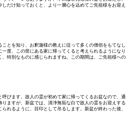
少しだけ知っておくと、より一層心を込めてご先祖様をお迎え
ることを知り、お釈迦様の教えに従って多くの僧侶をもてなし
に一度、この世にある家に帰ってくると考えられるようになり
く、特別なものに感じられますね。この期間は、ご先祖様への
と呼びます。故人の霊が初めて家に帰ってくるお盆なので、通
飾りますが、新盆では、清浄無垢な白で故人の霊をお迎えする
こられるように、目印として吊るします。新盆が終わった後、