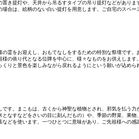
の置き提灯や、天井から吊るすタイプの吊り提灯などがありま
の場合は、絵柄のない白い提灯を用意します。ご自宅のスペー
様の霊をお迎えし、おもてなしをするための特別な祭壇です。
祖様の依り代となる位牌を中心に、様々なものをお供えします
っくりと景色を楽しみながら戻れるようにという願いが込めら
しです。まこもは、古くから神聖な植物とされ、邪気を払う力
米となすなどをさいの目に刻んだもの）や、季節の野菜、果物
葉などを使います。一つひとつに意味があり、ご先祖様への感