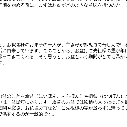
準備を始める前に、まずはお盆がどのような意味を持つのか、
は、お釈迦様のお弟子の一人が、亡き母が餓鬼道で苦しんでい
話に由来しています。このことから、お盆はご先祖様の霊が年
帰ってきてくれる。そう思うと、お盆という期間がとても温か
す。
お盆のことを新盆（にいぼん、あらぼん）や初盆（はつぼん）
いは、盆提灯にあります。通常のお盆では絵柄の入った提灯を
玄関や窓際、お仏壇の前など、ご先祖様の霊が迷わずに帰って
で供養するのが一般的です。