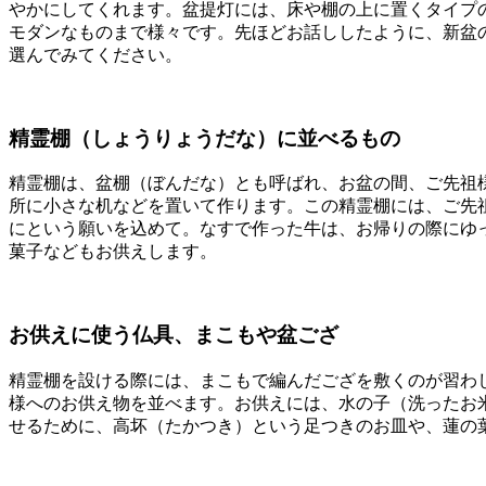
やかにしてくれます。盆提灯には、床や棚の上に置くタイプ
モダンなものまで様々です。先ほどお話ししたように、新盆
選んでみてください。
精霊棚（しょうりょうだな）に並べるもの
精霊棚は、盆棚（ぼんだな）とも呼ばれ、お盆の間、ご先祖
所に小さな机などを置いて作ります。この精霊棚には、ご先
にという願いを込めて。なすで作った牛は、お帰りの際にゆ
菓子などもお供えします。
お供えに使う仏具、まこもや盆ござ
精霊棚を設ける際には、まこもで編んだござを敷くのが習わ
様へのお供え物を並べます。お供えには、水の子（洗ったお
せるために、高坏（たかつき）という足つきのお皿や、蓮の