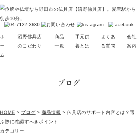
ホ
沼野佛具店
商品
手元供
よくあ
会社
ー
のこだわり
一覧
養とは
る質問
案内
ム
仏壇・位牌の選び方
仏壇
骨壺
ブログ
ブログ
位牌
アクセサリー
仏具
神棚
念珠
ペット供養
HOME
>
ブログ
>
商品情報
>
仏具店のサポート内容とは？選
その他（線香・蝋燭など）
ぶ際に確認すべきポイント
パーソナル仏壇
カテゴリー: