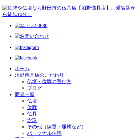
ホーム
沼野佛具店のこだわり
仏壇・位牌の選び方
ブログ
商品一覧
仏壇
位牌
仏具
念珠
その他（線香・蝋燭など）
パーソナル仏壇