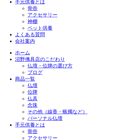
手元供養とは
骨壺
アクセサリー
神棚
ペット供養
よくある質問
会社案内
ホーム
沼野佛具店のこだわり
仏壇・位牌の選び方
ブログ
商品一覧
仏壇
位牌
仏具
念珠
その他（線香・蝋燭など）
パーソナル仏壇
手元供養とは
骨壺
アクセサリー