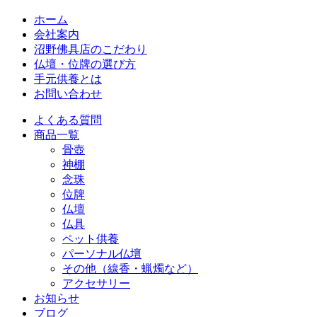
ホーム
会社案内
沼野佛具店のこだわり
仏壇・位牌の選び方
手元供養とは
お問い合わせ
よくある質問
商品一覧
骨壺
神棚
念珠
位牌
仏壇
仏具
ペット供養
パーソナル仏壇
その他（線香・蝋燭など）
アクセサリー
お知らせ
ブログ