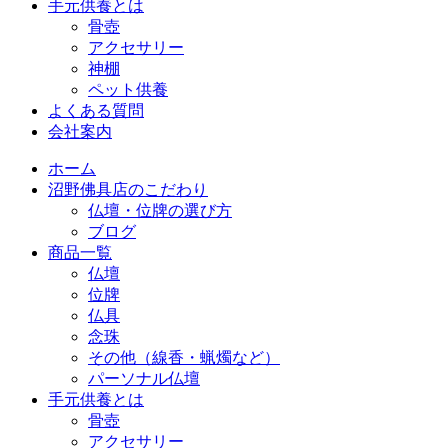
手元供養とは
骨壺
アクセサリー
神棚
ペット供養
よくある質問
会社案内
ホーム
沼野佛具店のこだわり
仏壇・位牌の選び方
ブログ
商品一覧
仏壇
位牌
仏具
念珠
その他（線香・蝋燭など）
パーソナル仏壇
手元供養とは
骨壺
アクセサリー