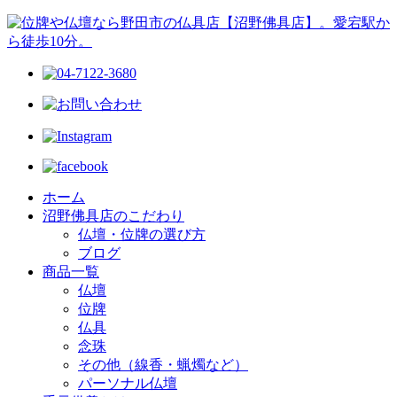
ホーム
沼野佛具店のこだわり
仏壇・位牌の選び方
ブログ
商品一覧
仏壇
位牌
仏具
念珠
その他（線香・蝋燭など）
パーソナル仏壇