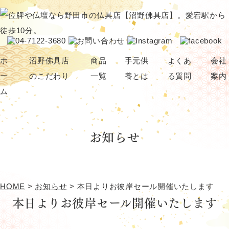
ホ
沼野佛具店
商品
手元供
よくあ
会社
ー
のこだわり
一覧
養とは
る質問
案内
ム
仏壇・位牌の選び方
仏壇
骨壺
お知らせ
ブログ
位牌
アクセサリー
仏具
神棚
念珠
ペット供養
HOME
>
お知らせ
>
本日よりお彼岸セール開催いたします
その他（線香・蝋燭など）
本日よりお彼岸セール開催いたします
パーソナル仏壇