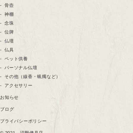
骨壺
神棚
念珠
位牌
仏壇
仏具
ペット供養
パーソナル仏壇
その他（線香・蝋燭など）
アクセサリー
お知らせ
ブログ
プライバシーポリシー
© 2021 沼野佛具店.