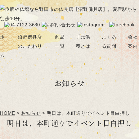
ホ
沼野佛具店
商品
手元供
よくあ
会社
ー
のこだわり
一覧
養とは
る質問
案内
ム
仏壇・位牌の選び方
仏壇
骨壺
お知らせ
ブログ
位牌
アクセサリー
仏具
神棚
念珠
ペット供養
HOME
>
お知らせ
>
明日は、本町通りでイベント目白押し
その他（線香・蝋燭など）
明日は、本町通りでイベント目白押し
パーソナル仏壇