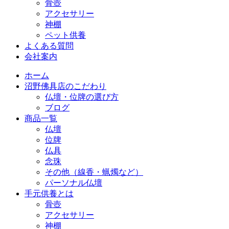
骨壺
アクセサリー
神棚
ペット供養
よくある質問
会社案内
ホーム
沼野佛具店のこだわり
仏壇・位牌の選び方
ブログ
商品一覧
仏壇
位牌
仏具
念珠
その他（線香・蝋燭など）
パーソナル仏壇
手元供養とは
骨壺
アクセサリー
神棚