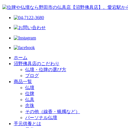
ホーム
沼野佛具店のこだわり
仏壇・位牌の選び方
ブログ
商品一覧
仏壇
位牌
仏具
念珠
その他（線香・蝋燭など）
パーソナル仏壇
手元供養とは