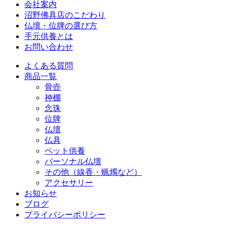
会社案内
沼野佛具店のこだわり
仏壇・位牌の選び方
手元供養とは
お問い合わせ
よくある質問
商品一覧
骨壺
神棚
念珠
位牌
仏壇
仏具
ペット供養
パーソナル仏壇
その他（線香・蝋燭など）
アクセサリー
お知らせ
ブログ
プライバシーポリシー