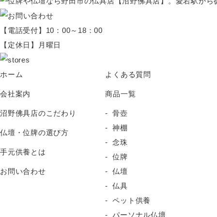
【電話受付】10：00～18：00
【定休日】月曜日
ホーム
よくある質問
会社案内
商品一覧
沼野佛具店のこだわり
骨壺
神棚
仏壇・位牌の選び方
念珠
手元供養とは
位牌
お問い合わせ
仏壇
仏具
ペット供養
パーソナル仏壇