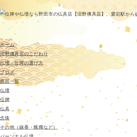
ホーム
沼野佛具店のこだわり
仏壇・位牌の選び方
ブログ
商品一覧
仏壇
位牌
仏具
念珠
その他（線香・蝋燭など）
パーソナル仏壇