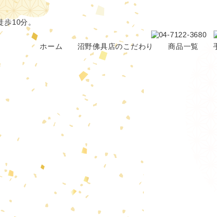
ホーム
沼野佛具店のこだわり
商品一覧
仏壇・位牌の選び方
仏壇
骨壺
ブログ
位牌
アクセサ
仏具
神棚
念珠
ペット供
その他（線香・蝋燭など）
パーソナル仏壇