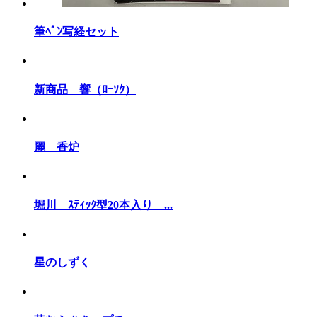
筆ﾍﾟﾝ写経セット
新商品 響（ﾛｰｿｸ）
麗 香炉
堀川 ｽﾃｨｯｸ型20本入り ...
星のしずく