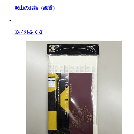
沢山のお話（線香）
ｺﾝﾊﾟｸﾄふくさ