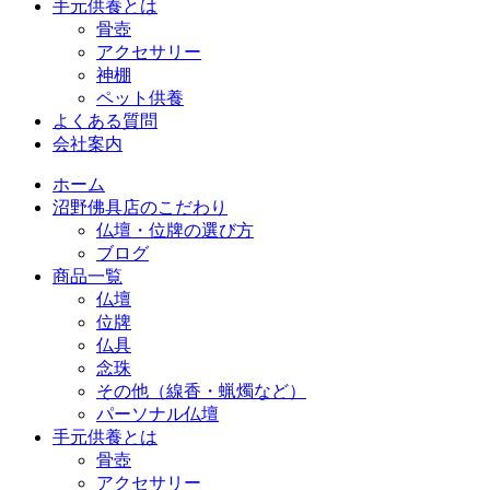
手元供養とは
骨壺
アクセサリー
神棚
ペット供養
よくある質問
会社案内
ホーム
沼野佛具店のこだわり
仏壇・位牌の選び方
ブログ
商品一覧
仏壇
位牌
仏具
念珠
その他（線香・蝋燭など）
パーソナル仏壇
手元供養とは
骨壺
アクセサリー