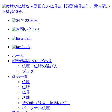
ホーム
沼野佛具店のこだわり
仏壇・位牌の選び方
ブログ
商品一覧
仏壇
位牌
仏具
念珠
その他（線香・蝋燭など）
パーソナル仏壇