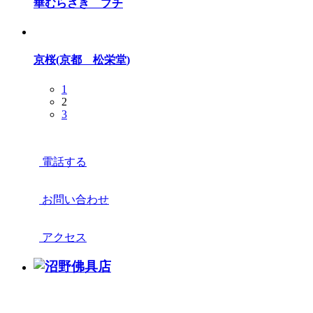
華むらさき プチ
京桜(京都 松栄堂)
1
2
3
電話する
お問い合わせ
アクセス