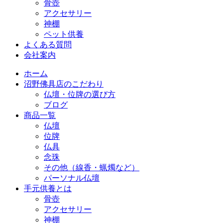
骨壺
アクセサリー
神棚
ペット供養
よくある質問
会社案内
ホーム
沼野佛具店のこだわり
仏壇・位牌の選び方
ブログ
商品一覧
仏壇
位牌
仏具
念珠
その他（線香・蝋燭など）
パーソナル仏壇
手元供養とは
骨壺
アクセサリー
神棚