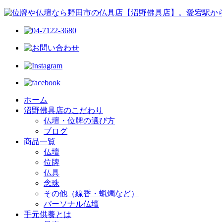
ホーム
沼野佛具店のこだわり
仏壇・位牌の選び方
ブログ
商品一覧
仏壇
位牌
仏具
念珠
その他（線香・蝋燭など）
パーソナル仏壇
手元供養とは