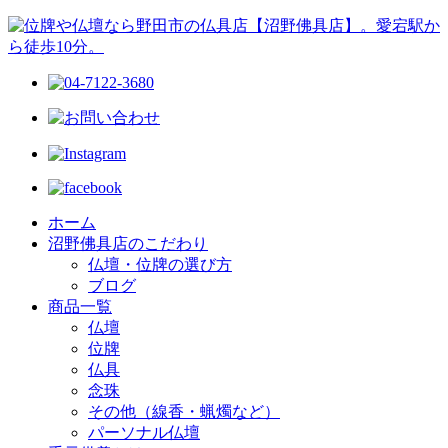
ホーム
沼野佛具店のこだわり
仏壇・位牌の選び方
ブログ
商品一覧
仏壇
位牌
仏具
念珠
その他（線香・蝋燭など）
パーソナル仏壇