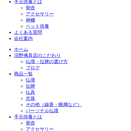
手元供養とは
骨壺
アクセサリー
神棚
ペット供養
よくある質問
会社案内
ホーム
沼野佛具店のこだわり
仏壇・位牌の選び方
ブログ
商品一覧
仏壇
位牌
仏具
念珠
その他（線香・蝋燭など）
パーソナル仏壇
手元供養とは
骨壺
アクセサリー