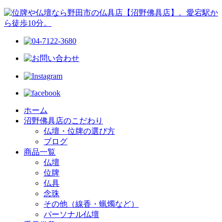
ホーム
沼野佛具店のこだわり
仏壇・位牌の選び方
ブログ
商品一覧
仏壇
位牌
仏具
念珠
その他（線香・蝋燭など）
パーソナル仏壇