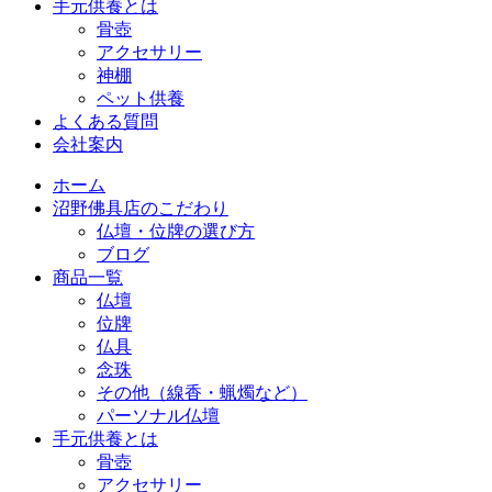
手元供養とは
骨壺
アクセサリー
神棚
ペット供養
よくある質問
会社案内
ホーム
沼野佛具店のこだわり
仏壇・位牌の選び方
ブログ
商品一覧
仏壇
位牌
仏具
念珠
その他（線香・蝋燭など）
パーソナル仏壇
手元供養とは
骨壺
アクセサリー