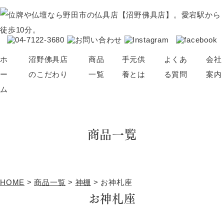
ホ
沼野佛具店
商品
手元供
よくあ
会社
ー
のこだわり
一覧
養とは
る質問
案内
ム
仏壇・位牌の選び方
仏壇
骨壺
商品一覧
ブログ
位牌
アクセサリー
仏具
神棚
念珠
ペット供養
HOME
>
商品一覧
>
神棚
>
お神札座
その他（線香・蝋燭など）
お神札座
パーソナル仏壇